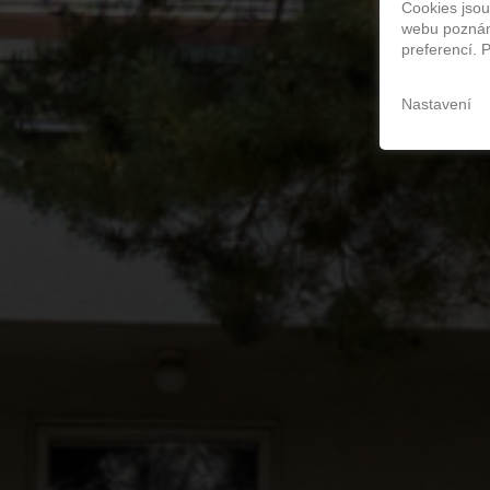
p
Cookies jsou
webu poznám
preferencí. 
Nastavení