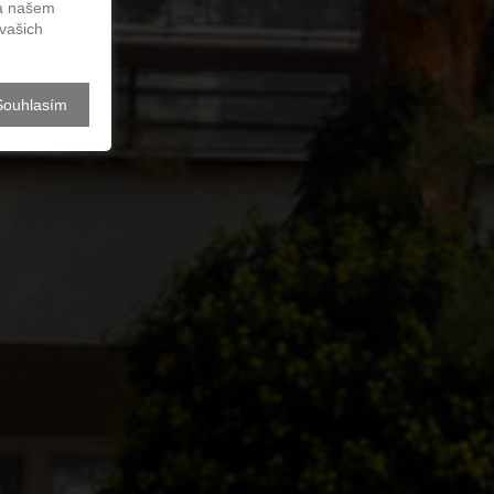
ov
na našem
vašich
Souhlasím