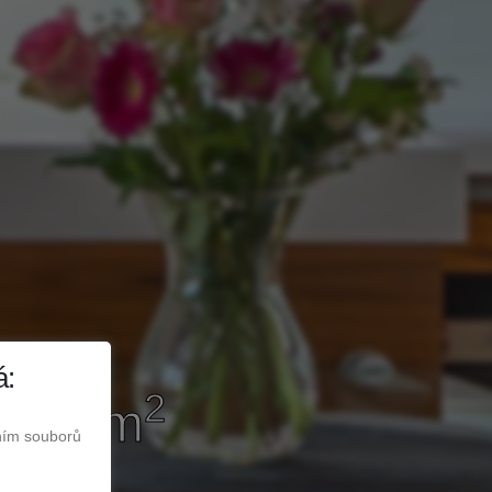
á:
2
, 42 m
áním souborů
ím