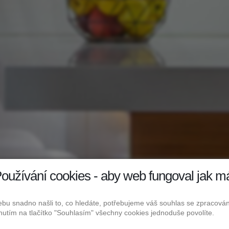
oužívání cookies - aby web fungoval jak m
 zařízeného bytu 1kk
bu snadno našli to, co hledáte, potřebujeme váš souhlas se zpracov
knutím na tlačítko "Souhlasím" všechny cookies jednoduše povolíte.
 balkonem a garážovým stán