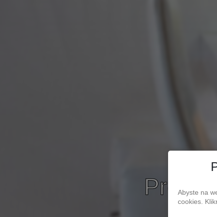
P
Prodej
Abyste na we
cookies. Kli
s