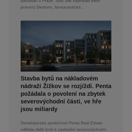
kanceláří v Praze. Sídlí zde například elitní
právníci Dentons, farmaceutická...
Stavba bytů na nákladovém
nádraží Žižkov se rozjíždí. Penta
požádala o povolení na zbytek
severovýchodní části, ve hře
jsou miliardy
Developerská společnost Penta Real Estate
udělala další krok k zastavění severovýchodní