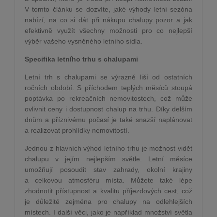
V tomto článku se dozvíte, jaké výhody letní sezóna
nabízí, na co si dát při nákupu chalupy pozor a jak
efektivně využít všechny možnosti pro co nejlepší
výběr vašeho vysněného letního sídla.
Specifika letního trhu s chalupami
Letní trh s chalupami se výrazně liší od ostatních
ročních období. S příchodem teplých měsíců stoupá
poptávka po rekreačních nemovitostech, což může
ovlivnit ceny i dostupnost chalup na trhu. Díky delším
dnům a příznivému počasí je také snazší naplánovat
a realizovat prohlídky nemovitostí.
Jednou z hlavních výhod letního trhu je možnost vidět
chalupu v jejím nejlepším světle. Letní měsíce
umožňují posoudit stav zahrady, okolní krajiny
a celkovou atmosféru místa. Můžete také lépe
zhodnotit přístupnost a kvalitu příjezdových cest, což
je důležité zejména pro chalupy na odlehlejších
místech. I další věci, jako je například množství světla