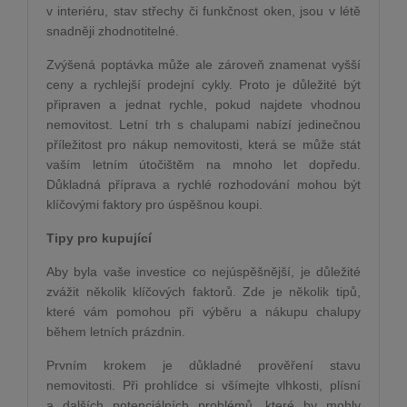
v interiéru, stav střechy či funkčnost oken, jsou v létě
snadněji zhodnotitelné.
Zvýšená poptávka může ale zároveň znamenat vyšší
ceny a rychlejší prodejní cykly. Proto je důležité být
připraven a jednat rychle, pokud najdete vhodnou
nemovitost. Letní trh s chalupami nabízí jedinečnou
příležitost pro nákup nemovitosti, která se může stát
vaším letním útočištěm na mnoho let dopředu.
Důkladná příprava a rychlé rozhodování mohou být
klíčovými faktory pro úspěšnou koupi.
Tipy pro kupující
Aby byla vaše investice co nejúspěšnější, je důležité
zvážit několik klíčových faktorů. Zde je několik tipů,
které vám pomohou při výběru a nákupu chalupy
během letních prázdnin.
Prvním krokem je důkladné prověření stavu
nemovitosti. Při prohlídce si všímejte vlhkosti, plísní
a dalších potenciálních problémů, které by mohly