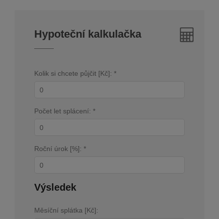
Hypoteční kalkulačka
Kolik si chcete půjčit [Kč]: *
Počet let splácení: *
Roční úrok [%]: *
Výsledek
Měsíční splátka [Kč]: