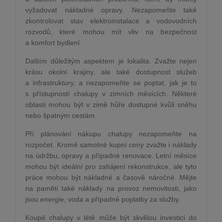
vyžadovat nákladné opravy. Nezapomeňte také
zkontrolovat stav elektroinstalace a vodovodních
rozvodů, které mohou mít vliv na bezpečnost
a komfort bydlení.
Dalším důležitým aspektem je lokalita. Zvažte nejen
krásu okolní krajiny, ale také dostupnost služeb
a infrastruktury, a nezapomeňte se poptat, jak je to
s přístupností chalupy v zimních měsících. Některé
oblasti mohou být v zimě hůře dostupné kvůli sněhu
nebo špatným cestám.
Při plánování nákupu chalupy nezapomeňte na
rozpočet. Kromě samotné kupní ceny zvažte i náklady
na údržbu, opravy a případné renovace. Letní měsíce
mohou být ideální pro zahájení rekonstrukce, ale tyto
práce mohou být nákladné a časově náročné. Mějte
na paměti také náklady na provoz nemovitosti, jako
jsou energie, voda a případné poplatky za služby.
Koupě chalupy v létě může být skvělou investicí do