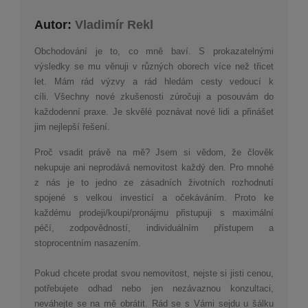
Autor:
Vladimír Rekl
Obchodování je to, co mně baví. S prokazatelnými
výsledky se mu věnuji v různých oborech více než třicet
let. Mám rád výzvy a rád hledám cesty vedoucí k
cíli. Všechny nové zkušenosti zúročuji a posouvám do
každodenní praxe. Je skvělé poznávat nové lidi a přinášet
jim nejlepší řešení.
Proč vsadit právě na mě? Jsem si vědom, že člověk
nekupuje ani neprodává nemovitost každý den. Pro mnohé
z nás je to jedno ze zásadních životních rozhodnutí
spojené s velkou investicí a očekáváním. Proto ke
každému prodeji/koupi/pronájmu přistupuji s maximální
péčí, zodpovědností, individuálním přístupem a
stoprocentním nasazením.
Pokud chcete prodat svou nemovitost, nejste si jisti cenou,
potřebujete odhad nebo jen nezávaznou konzultaci,
neváhejte se na mě obrátit.
Rád se s Vámi sejdu u šálku