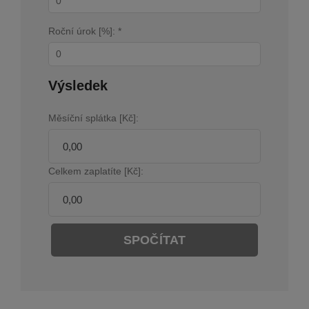
Roční úrok [%]: *
Výsledek
Měsíční splátka [Kč]:
Celkem zaplatíte [Kč]:
SPOČÍTAT