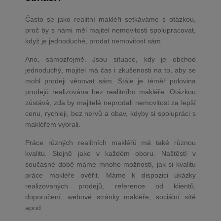
Často se jako realitní makléři setkáváme s otázkou,
proč by s námi měl majitel nemovitosti spolupracovat,
když je jednoduch
é
, prodat nemovitost sám.
Ano, samozřejmě. Jsou situace, kdy je obchod
jednoduchý, majitel má čas i zkušenosti na to, aby se
mohl prodeji věnovat sám. Stále je t
é
měř polovina
prodejů realizována bez realitního makléř
e.
Otázkou
zůstává, zda by majitel
é
neprodali nemovitost za lepší
cenu, rychleji, bez nervů a obav, kdyby si spolupráci s
makléřem vybrali.
Práce různých realitních makléřů má také různou
kvalitu. Stejně jako v každ
é
m oboru. Naštěstí v
současn
é
době máme mnoho možností, jak si kvalitu
práce makléře ověřit. Máme k dispozici ukázky
realizovaných prodejů, reference od klientů,
doporučení
, webov
é
stránky makléř
e, soci
ální sítě
apod.