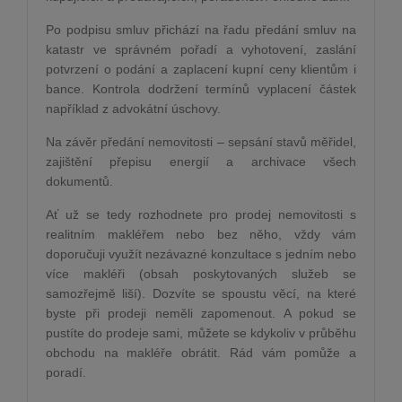
Po podpisu smluv př
ich
ází na řadu předání smluv na
katastr ve správn
é
m pořadí a vyhotovení, zaslání
potvrzení o podání a zaplacení kupní ceny klientům i
bance. Kontrola dodržení termínů vyplacení částek
například z advokátní úschovy.
Na závěr předání nemovitosti – sepsání stavů měřidel,
zajištění přepisu energií
a archivace v
šech
dokumentů.
Ať už se tedy rozhodnete pro prodej nemovitosti s
realitním makléřem nebo bez ně
ho, v
ždy vám
doporučuji využít nezávazn
é
konzultace s jedním nebo
více makléři (obsah poskytovaných služeb se
samozřejmě liší). Dozvíte se spoustu věcí, na kter
é
byste při prodeji neměli zapomenout. A pokud se
pustíte do prodeje sami, můžete se kdykoliv v průběhu
obchodu na makléře obrátit. Rád vám pomůže a
poradí.