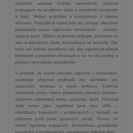
vytvoření webov
é
stránky nemovitosti, správná
propagace na sociální
ch s
ítích a inzertních serverech
a další. Vedení prohlídek a komunikace s oběma
stranami. Pokažd
é
je nutn
é
volit jiný přístup. Navržení
případný
ch
úprav zájemcům nemovitosti –
virtu
ální
staging apod. Zji
štění podmínek přípojek, přístaveb na
obci a stavebním úřadu, komunikace se sousedy. Vše
musí mít makléř prověřeno tak, aby zájemcům předal
kompletní a pravdiv
é
informace a nic ho při prodeji a
přepisu nemovitosti nezaskoč
ilo.
V případě, že máme vážn
é
ho zájemce o nemovitost,
následuje příprava podkladů pro advokáta pro
rezervační smlouvu a kupní smlouvu, kontrola
správnosti smluv, řešení případný
ch v
ě
cn
ý
ch b
ř
emen,
špatn
é
ho zakreslení domu, pozemku apod. Příprava
další smluv jako například plná moc. AML –
identifikace kupujících i prodávající
ch v
souladu se
zákonem proti praní špinavých peněz. Pomoc při
řešení hypot
é
ky kupujících. Komunikace požadavků
kupujících a prodávajících, poradenství ohledně daní.