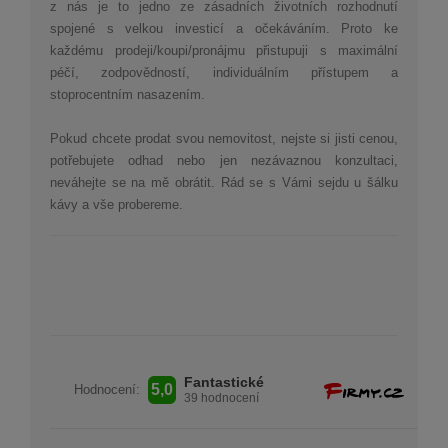
z nás je to jedno ze zásadních životních rozhodnutí
spojené s velkou investicí a očekáváním. Proto ke
každému prodeji/koupi/pronájmu přistupuji s maximální
péčí, zodpovědností, individuálním přístupem a
stoprocentním nasazením.
Pokud chcete prodat svou nemovitost, nejste si jisti cenou,
potřebujete odhad nebo jen nezávaznou konzultaci,
neváhejte se na mě obrátit.
Rád se s Vámi sejdu u šálku
kávy a vše probereme.