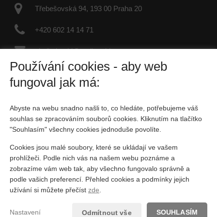
Třebešovská 94, 193 00 Praha 20
+420 602 14 14 71
vladimir.rekl@realityrekl.cz
Používání cookies - aby web
IČO: 09957847
fungoval jak má:
Fyzická osoba zapsaná v živnostenském rejstříku
Abyste na webu snadno našli to, co hledáte, potřebujeme váš
Sociální sítě
souhlas se zpracováním souborů cookies. Kliknutím na tlačítko
"Souhlasím" všechny cookies jednoduše povolíte.
Cookies jsou malé soubory, které se ukládají ve vašem
prohlížeči. Podle nich vás na našem webu poznáme a
zobrazíme vám web tak, aby všechno fungovalo správně a
podle vašich preferencí. Přehled cookies a podmínky jejich
Vytvořeno v systému
CHYTRÝ WEB MAKLÉŘE
užívání si můžete přečíst
zde
.
2026 © Tomawell s.r.o.
Nastavení
SOUHLASÍM
Odmítnout vše