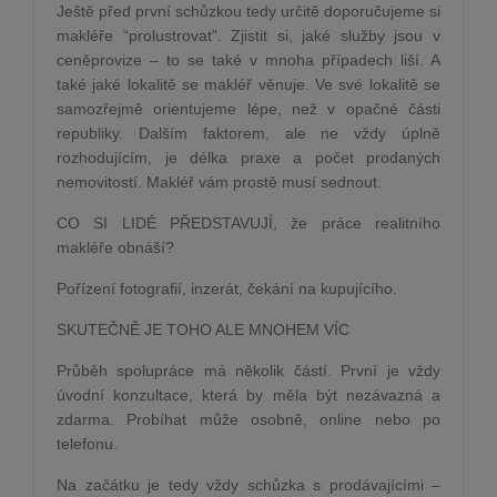
Ještě před první
sch
ůzkou tedy určitě doporučujeme si
makléře
“
prolustrovat”. Zjistit si, jak
é
slu
žby jsou v
ceněprovize – to se tak
é
v mnoha případech liší. A
tak
é
jak
é
lokalitě se makléř věnuje. Ve sv
é
lokalitě se
samozřejmě orientujeme l
é
pe, ne
ž
v opa
čné části
republiky. Dalším faktorem, ale ne vždy úplně
rozhodujícím, je d
é
lka praxe a počet prodaných
nemovitostí. Makléř vám prostě musí sednout.
CO SI LIDÉ
PŘEDSTAVUJÍ, že práce realitního
makléře obnáší
?
Pořízení fotografií
, inzer
át, čekání na kupující
ho.
SKUTE
ČNĚ
JE TOHO ALE MNOHEM V
ÍC
Průběh spolupráce má několik částí. První je vždy
úvodní konzultace, která by měla být nezávazná a
zdarma. Probí
hat m
ůže osobně, online nebo po
telefonu.
Na začátku je tedy vž
dy sch
ůzka s prodávajícími –