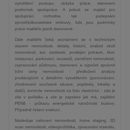
vysvětlení postupu, ukázka práce, stanovení
podmínek spolupráce. A pokud se majitel pro
spolupráci rozhodne, tak podepsání
zprostředkovatelsk
é
smlouvy, kde jsou podmínky
práce makléře jasně stanoven
é
.
Dále makléře čeká seznámení se s technickým
stavem nemovitosti, detaily, historií, znalost okolí
nemovitosti, aut. zastávek, prodejen potravin, š
kol,
restaurac
í, parkování, sousedů, zaměření nemovitosti,
vypracování půdorysu, stanovení a výpočet správn
é
tržní ceny nemovitosti - předložení analýzy
prodávajícím s detailním vysvětlením (porovnávání,
zhodnocení současn
é
situace, poptávky, lokality a
další), kontrola nemovitosti na listu vlastnictví - zda je
vše v pořádku a vše je zapsáno jak má, zajištění
PENB - prů
kazu energetick
é
náročnosti budovy.
Případně řešení exekucí.
Následuje nafocení nemovitosti, home staging, 3D
scan nemovitosti, videoprohlídka, zpracování
inzer
átu,