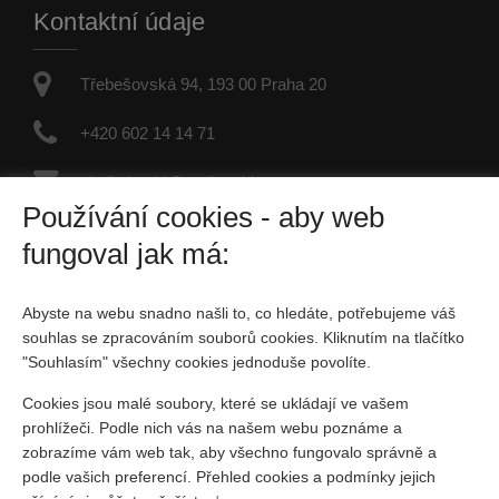
Kontaktní údaje
Třebešovská 94, 193 00 Praha 20
+420 602 14 14 71
vladimir.rekl@realityrekl.cz
Používání cookies - aby web
IČO: 09957847
fungoval jak má:
Fyzická osoba zapsaná v živnostenském rejstříku
Abyste na webu snadno našli to, co hledáte, potřebujeme váš
Sociální sítě
souhlas se zpracováním souborů cookies. Kliknutím na tlačítko
"Souhlasím" všechny cookies jednoduše povolíte.
Cookies jsou malé soubory, které se ukládají ve vašem
prohlížeči. Podle nich vás na našem webu poznáme a
zobrazíme vám web tak, aby všechno fungovalo správně a
podle vašich preferencí. Přehled cookies a podmínky jejich
Vytvořeno v systému
CHYTRÝ WEB MAKLÉŘE