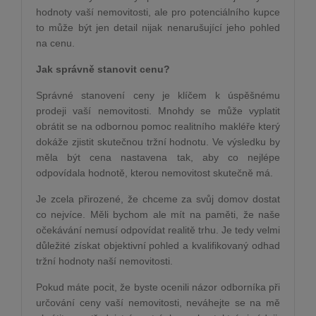
hodnoty vaší nemovitosti, ale pro potenciálního kupce
to může být jen detail nijak nenarušující jeho pohled
na cenu.
Jak správně stanovit cenu?
Správné stanovení ceny je klíčem k úspěšnému
prodeji vaší nemovitosti. Mnohdy se může vyplatit
obrátit se na odbornou pomoc realitního makléře který
dokáže zjistit skutečnou tržní hodnotu. Ve výsledku by
měla být cena nastavena tak, aby co nejlépe
odpovídala hodnotě, kterou nemovitost skutečně má.
Je zcela přirozené, že chceme za svůj domov dostat
co nejvíce. Měli bychom ale mít na paměti, že naše
očekávání nemusí odpovídat realitě trhu. Je tedy velmi
důležité získat objektivní pohled a kvalifikovaný odhad
tržní hodnoty naší nemovitosti.
Pokud máte pocit, že byste ocenili názor odborníka při
určování ceny vaší nemovitosti, neváhejte se na mě