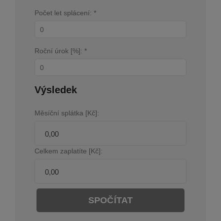
Počet let splácení: *
Roční úrok [%]: *
Výsledek
Měsíční splátka [Kč]:
Celkem zaplatíte [Kč]:
SPOČÍTAT