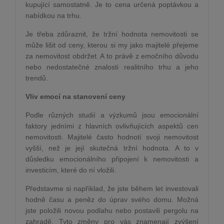
kupující samostatně. Je to cena určená poptávkou a
nabídkou na trhu.
Je třeba zdůraznit, že tržní hodnota nemovitosti se
může lišit od ceny, kterou si my jako majitelé přejeme
za nemovitost obdržet. A to právě z emočního důvodu
nebo nedostatečné znalosti realitního trhu a jeho
trendů.
Vliv emocí na stanovení ceny
Podle různých studií a výzkumů jsou emocionální
faktory jedními z hlavních ovlivňujících aspektů cen
nemovitosti. Majitelé často hodnotí svoji nemovitost
vyšší, než je její skutečná tržní hodnota. A to v
důsledku emocionálního připojení k nemovitosti a
investicím, které do ní vložili.
Představme si například, že jste během let investovali
hodně času a peněz do úprav svého domu. Možná
jste položili novou podlahu nebo postavili pergolu na
zahradě. Tyto změny pro vás znamenají zvýšení