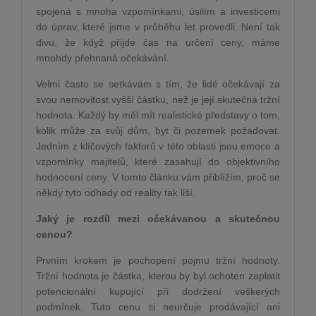
spojená s mnoha vzpomínkami, úsilím a investicemi
do úprav, které jsme v průběhu let provedli. Není tak
divu, že když přijde čas na určení ceny, máme
mnohdy přehnaná očekávání.
Velmi často se setkávám s tím, že lidé očekávají za
svou nemovitost vyšší částku, než je její skutečná tržní
hodnota. Každý by měl mít realistické představy o tom,
kolik může za svůj dům, byt či pozemek požadovat.
Jedním z klíčových faktorů v této oblasti jsou emoce a
vzpomínky majitelů, které zasahují do objektivního
hodnocení ceny. V tomto článku vám přiblížím, proč se
někdy tyto odhady od reality tak liší.
Jaký je rozdíl mezi očekávanou a skutečnou
cenou?
Prvním krokem je pochopení pojmu tržní hodnoty.
Tržní hodnota je částka, kterou by byl ochoten zaplatit
potencionální kupující při dodržení veškerých
podmínek. Tuto cenu si neurčuje prodávající ani