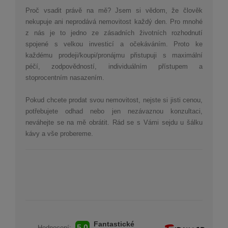
Proč vsadit právě na mě? Jsem si vědom, že člověk
nekupuje ani neprodává nemovitost každý den. Pro mnohé
z nás je to jedno ze zásadních životních rozhodnutí
spojené s velkou investicí a očekáváním. Proto ke
každému prodeji/koupi/pronájmu přistupuji s maximální
péčí, zodpovědností, individuálním přístupem a
stoprocentním nasazením.
Pokud chcete prodat svou nemovitost, nejste si jisti cenou,
potřebujete odhad nebo jen nezávaznou konzultaci,
neváhejte se na mě obrátit.
Rád se s Vámi sejdu u šálku
kávy a vše probereme.