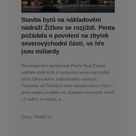
Stavba bytů na nákladovém
nádraží Žižkov se rozjíždí. Penta
požádala o povolení na zbytek
severovýchodní části, ve hře
jsou miliardy
Developerská společnost Penta Real Estate
udělala další krok k zastavění severovýchodní
části žižkovského nákladového nádraží.
Pozemky od Českých drah koupila vloni v říjnu –
první etapu projektu na výstavbu bytových domů
už nabízí ke koupi, s...
Zdroj:
IHNED.cz