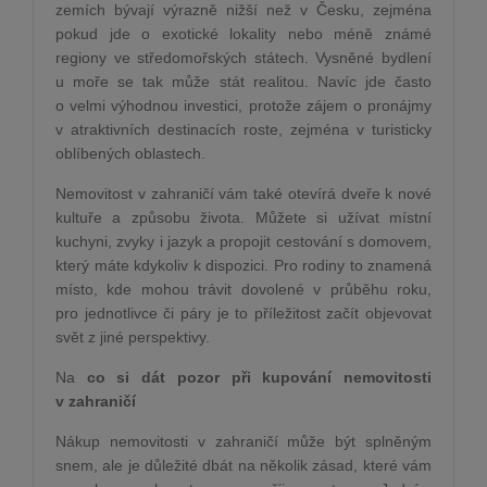
zemích bývají výrazně nižší než v Česku, zejména
pokud jde o exotické lokality nebo méně známé
regiony ve středomořských státech. Vysněné bydlení
u moře se tak může stát realitou. Navíc jde často
o velmi výhodnou investici, protože zájem o pronájmy
v atraktivních destinacích roste, zejména v turisticky
oblíbených oblastech.
Nemovitost v zahraničí vám také otevírá dveře k nové
kultuře a způsobu života. Můžete si užívat místní
kuchyni, zvyky i jazyk a propojit cestování s domovem,
který máte kdykoliv k dispozici. Pro rodiny to znamená
místo, kde mohou trávit dovolené v průběhu roku,
pro jednotlivce či páry je to příležitost začít objevovat
svět z jiné perspektivy.
Na
co si dát pozor při kupování nemovitosti
v zahraničí
Nákup nemovitosti v zahraničí může být splněným
snem, ale je důležité dbát na několik zásad, které vám