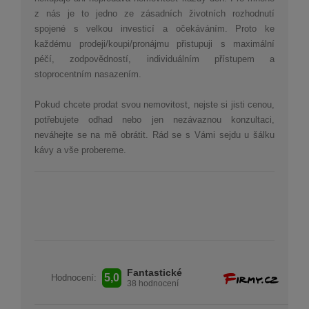
z nás je to jedno ze zásadních životních rozhodnutí
spojené s velkou investicí a očekáváním. Proto ke
každému prodeji/koupi/pronájmu přistupuji s maximální
péčí, zodpovědností, individuálním přístupem a
stoprocentním nasazením.
Pokud chcete prodat svou nemovitost, nejste si jisti cenou,
potřebujete odhad nebo jen nezávaznou konzultaci,
neváhejte se na mě obrátit.
Rád se s Vámi sejdu u šálku
kávy a vše probereme.