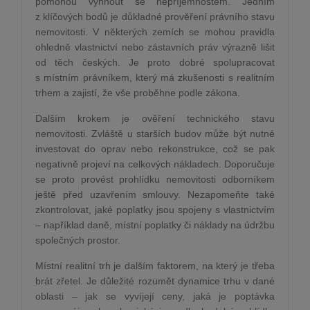
pomohou vyhnout se nepříjemnostem. Jedním
z klíčových bodů je důkladné prověření právního stavu
nemovitosti. V některých zemích se mohou pravidla
ohledně vlastnictví nebo zástavních práv výrazně lišit
od těch českých. Je proto dobré spolupracovat
s místním právníkem, který má zkušenosti s realitním
trhem a zajistí, že vše proběhne podle zákona.
Dalším krokem je ověření technického stavu
nemovitosti. Zvláště u starších budov může být nutné
investovat do oprav nebo rekonstrukce, což se pak
negativně projeví na celkových nákladech. Doporučuje
se proto provést prohlídku nemovitosti odborníkem
ještě před uzavřením smlouvy. Nezapomeňte také
zkontrolovat, jaké poplatky jsou spojeny s vlastnictvím
– například daně, místní poplatky či náklady na údržbu
společných prostor.
Místní realitní trh je dalším faktorem, na který je třeba
brát zřetel. Je důležité rozumět dynamice trhu v dané
oblasti – jak se vyvíjejí ceny, jaká je poptávka