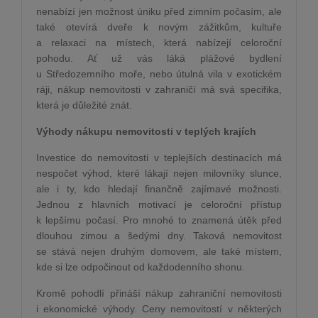
nenabízí jen možnost úniku před zimním počasím, ale
také otevírá dveře k novým zážitkům, kultuře
a relaxaci na místech, která nabízejí celoroční
pohodu. Ať už vás láká plážové bydlení
u Středozemního moře, nebo útulná vila v exotickém
ráji, nákup nemovitosti v zahraničí má svá specifika,
která je důležité znát.
Výhody nákupu nemovitosti v teplých krajích
Investice do nemovitosti v teplejších destinacích má
nespočet výhod, které lákají nejen milovníky slunce,
ale i ty, kdo hledají finančně zajímavé možnosti.
Jednou z hlavních motivací je celoroční přístup
k lepšímu počasí. Pro mnohé to znamená útěk před
dlouhou zimou a šedými dny. Taková nemovitost
se stává nejen druhým domovem, ale také místem,
kde si lze odpočinout od každodenního shonu.
Kromě pohodlí přináší nákup zahraniční nemovitosti
i ekonomické výhody. Ceny nemovitostí v některých