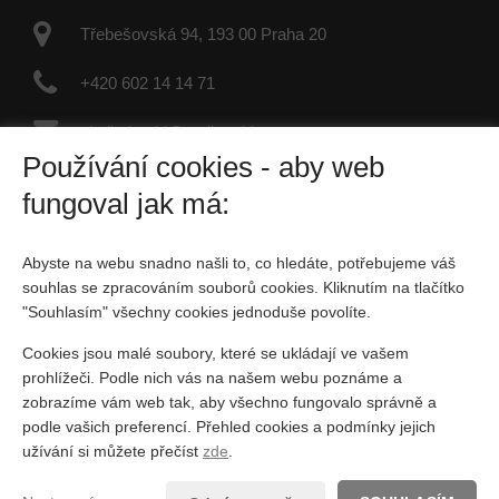
Třebešovská 94, 193 00 Praha 20
+420 602 14 14 71
vladimir.rekl@realityrekl.cz
Používání cookies - aby web
IČO: 09957847
fungoval jak má:
Fyzická osoba zapsaná v živnostenském rejstříku
Abyste na webu snadno našli to, co hledáte, potřebujeme váš
Sociální sítě
souhlas se zpracováním souborů cookies. Kliknutím na tlačítko
"Souhlasím" všechny cookies jednoduše povolíte.
Cookies jsou malé soubory, které se ukládají ve vašem
prohlížeči. Podle nich vás na našem webu poznáme a
zobrazíme vám web tak, aby všechno fungovalo správně a
podle vašich preferencí. Přehled cookies a podmínky jejich
Vytvořeno v systému
CHYTRÝ WEB MAKLÉŘE
užívání si můžete přečíst
zde
.
2026 © Tomawell s.r.o.