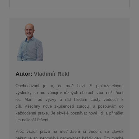
Autor:
Vladimír Rekl
Obchodování je to, co mně baví. S prokazatelnými
výsledky se mu věnuji v různých oborech více než třicet
let. Mám rád výzvy a rád hledám cesty vedoucí k
cíli. Všechny nové zkušenosti zúročuji a posouvám do
každodenní praxe. Je skvělé poznávat nové lidi a přinášet
jim nejlepší řešení.
Proč vsadit právě na mě? Jsem si vědom, že člověk
nekupuje ani neprodává nemovitost každý den. Pro mnohé