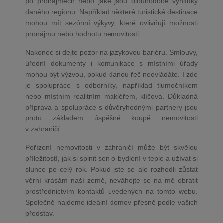
po pronájmech nebo jaké jsou dlouhodobé vyhlídky
daného regionu. Například některé turistické destinace
mohou mít sezónní výkyvy, které ovlivňují možnosti
pronájmu nebo hodnotu nemovitosti.
Nakonec si dejte pozor na jazykovou bariéru. Smlouvy,
úřední dokumenty i komunikace s místními úřady
mohou být výzvou, pokud danou řeč neovládáte. I zde
je spolupráce s odborníky, například tlumočníkem
nebo místním realitním makléřem, klíčová. Důkladná
příprava a spolupráce s důvěryhodnými partnery jsou
proto základem úspěšné koupě nemovitosti
v zahraničí.
Pořízení nemovitosti v zahraničí může být skvělou
příležitostí, jak si splnit sen o bydlení v teple a užívat si
slunce po celý rok. Pokud jste se ale rozhodli zůstat
věrní krásám naší země, neváhejte se na mě obrátit
prostřednictvím kontaktů uvedených na tomto webu.
Společně najdeme ideální domov přesně podle vašich
představ.