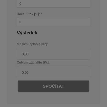
Roční úrok [%]: *
Výsledek
Měsíční splátka [Kč]:
Celkem zaplatíte [Kč]:
SPOČÍTAT