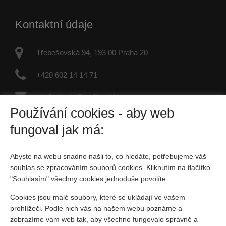
Kontaktní údaje
Třebešovská 94, 193 00 Praha 20
+420 602 14 14 71
vladimir.rekl@realityrekl.cz
Používání cookies - aby web
IČO: 09957847
fungoval jak má:
Fyzická osoba zapsaná v živnostenském rejstříku
Abyste na webu snadno našli to, co hledáte, potřebujeme váš
Sociální sítě
souhlas se zpracováním souborů cookies. Kliknutím na tlačítko
"Souhlasím" všechny cookies jednoduše povolíte.
Cookies jsou malé soubory, které se ukládají ve vašem
prohlížeči. Podle nich vás na našem webu poznáme a
zobrazíme vám web tak, aby všechno fungovalo správně a