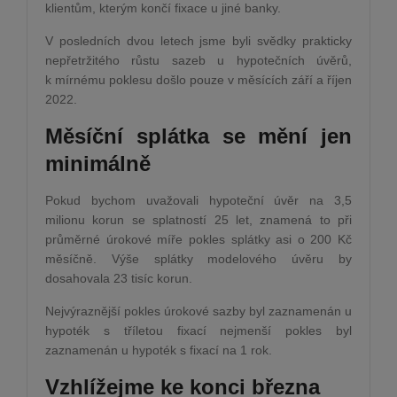
klientům, kterým končí fixace u jiné banky.
V posledních dvou letech jsme byli svědky prakticky
nepřetržitého růstu sazeb u hypotečních úvěrů,
k mírnému poklesu došlo pouze v měsících září a říjen
2022.
Měsíční splátka se mění jen
minimálně
Pokud bychom uvažovali hypoteční úvěr na 3,5
milionu korun se splatností 25 let, znamená to při
průměrné úrokové míře pokles splátky asi o 200 Kč
měsíčně. Výše splátky modelového úvěru by
dosahovala 23 tisíc korun.
Nejvýraznější pokles úrokové sazby byl zaznamenán u
hypoték s tříletou fixací nejmenší pokles byl
zaznamenán u hypoték s fixací na 1 rok.
Vzhlížejme ke konci března