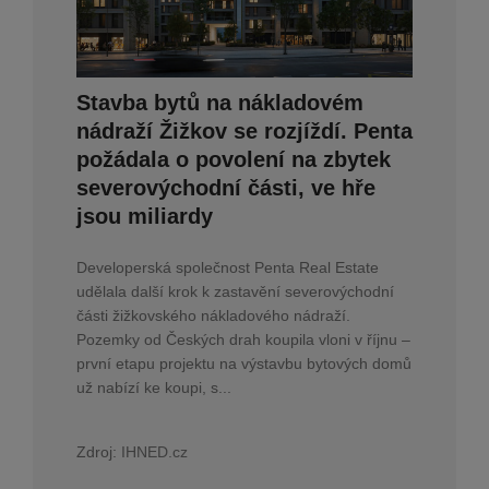
Stavba bytů na nákladovém
nádraží Žižkov se rozjíždí. Penta
požádala o povolení na zbytek
severovýchodní části, ve hře
jsou miliardy
Developerská společnost Penta Real Estate
udělala další krok k zastavění severovýchodní
části žižkovského nákladového nádraží.
Pozemky od Českých drah koupila vloni v říjnu –
první etapu projektu na výstavbu bytových domů
už nabízí ke koupi, s...
Zdroj:
IHNED.cz