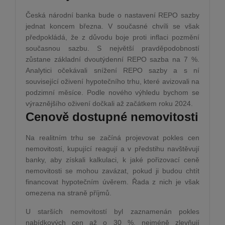
Česká národní banka bude o nastavení REPO sazby
jednat koncem března. V současné chvíli se však
předpokládá, že z důvodu boje proti inflaci pozmění
současnou sazbu. S největší pravděpodobností
zůstane základní dvoutýdenní REPO sazba na 7 %.
Analytici očekávali snížení REPO sazby a s ní
související oživení hypotečního trhu, které avizovali na
podzimní měsíce. Podle nového výhledu bychom se
výraznějšího oživení dočkali až začátkem roku 2024.
Cenově dostupné nemovitosti
Na realitním trhu se začíná projevovat pokles cen
nemovitostí, kupující reagují a v předstihu navštěvují
banky, aby získali kalkulaci, k jaké pořizovací ceně
nemovitosti se mohou zavázat, pokud ji budou chtít
financovat hypotečním úvěrem. Řada z nich je však
omezena na straně příjmů.
U starších nemovitostí byl zaznamenán pokles
nabídkových cen až o 30 %, nejméně zlevňují