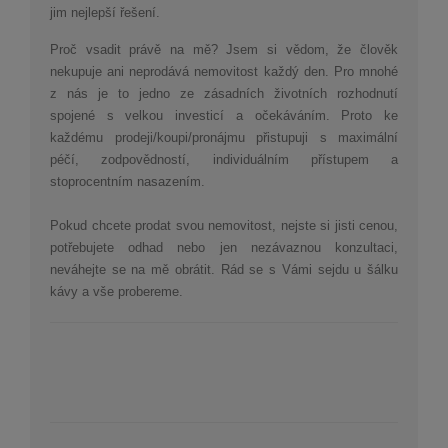
jim nejlepší řešení.
Proč vsadit právě na mě? Jsem si vědom, že člověk
nekupuje ani neprodává nemovitost každý den. Pro mnohé
z nás je to jedno ze zásadních životních rozhodnutí
spojené s velkou investicí a očekáváním. Proto ke
každému prodeji/koupi/pronájmu přistupuji s maximální
péčí, zodpovědností, individuálním přístupem a
stoprocentním nasazením.
Pokud chcete prodat svou nemovitost, nejste si jisti cenou,
potřebujete odhad nebo jen nezávaznou konzultaci,
neváhejte se na mě obrátit.
Rád se s Vámi sejdu u šálku
kávy a vše probereme.