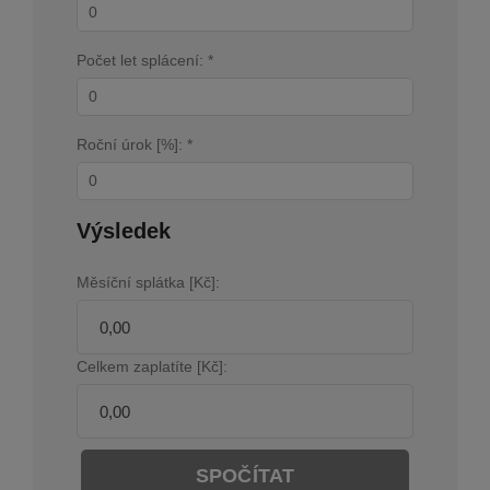
Počet let splácení: *
Roční úrok [%]: *
Výsledek
Měsíční splátka [Kč]:
Celkem zaplatíte [Kč]:
SPOČÍTAT